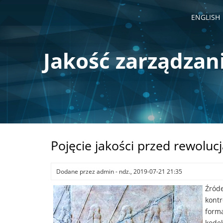
Przejdź
do
ENGLISH
treści
Jakość zarządzan
Pojęcie jakości przed rewolu
Dodane przez
admin
-
ndz., 2019-07-21 21:35
Źróde
kontr
forma
kodek