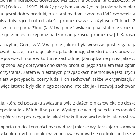
 42) [Kodeks... 1996]. Należy przy tym zauważyć, że jakość w tym p
iującymi dobry produkt, np. stabilny dom, szczelna łódź czy właśc
isy dotyczące kontroli jakości produktów w starożytnych Chinach
XI w. p.n.e.) oraz Zhou (XI-VII w. p.n.e.) wskazują na istnienie str
kcji rzemieślniczej oraz nadzór nad jakością produktów [R. Karasze
tarożytnej Grecji w V-IV w. p.n.e. Jakość była wówczas postrzegana 
ł inaczej, traktując jakość jako definicję obiektu (to co stanowi,
rozpowszechnione w kulturze zachodniej [Zarządzanie przez jakość. Ko
i sposób, aby opisywało ono każdy produkt. Jego zdaniem taka ogóln
orzystania. Zatem w niektórych przypadkach niemożliwe jest użycie 
st w przypadku oceny ludzi i ich zachowań, także w organizacji, Ar
ięc istotne były dla niego zarówno intelekt, jak i rozwój, zachowa
życia, która od początku związana była z dążeniem człowieka do do
podobnie z IV lub III w. p.n.e. Występuje w niej pojęcie doskonałośc
współczesne postrzeganie jakości w kulturze wschodniej stanowi roz
i oparta na doskonałości była w dużej mierze wystarczająca zarówn
ny konkretnych produktów, generował wprawdzie nadmierne koszty 