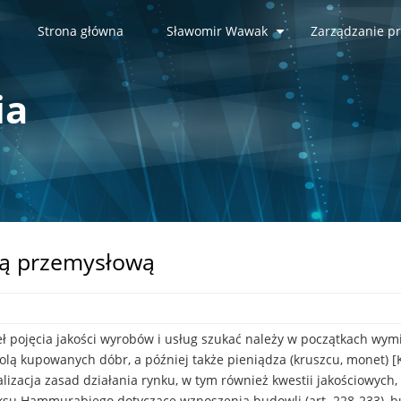
Strona główna
Sławomir Wawak
Zarządzanie pr
+
ia
cją przemysłową
ł pojęcia jakości wyrobów i usług szukać należy w początkach wy
olą kupowanych dóbr, a później także pieniądza (kruszcu, monet) [
lizacja zasad działania rynku, w tym również kwestii jakościowyc
su Hammurabiego dotyczące wznoszenia budowli (art. 228-233), budo