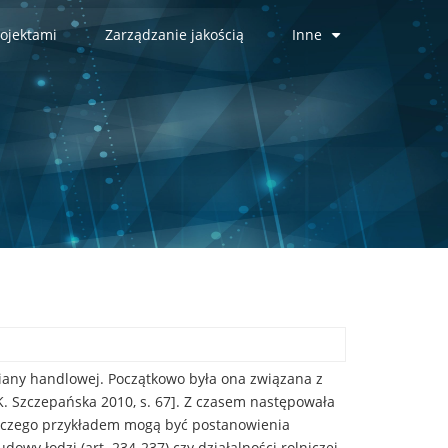
ojektami
Zarządzanie jakością
Inne
+
miany handlowej. Początkowo była ona związana z
K. Szczepańska 2010, s. 67]. Z czasem następowała
h, czego przykładem mogą być postanowienia
wy łodzi (art. 234-237) czy działalności rolniczej