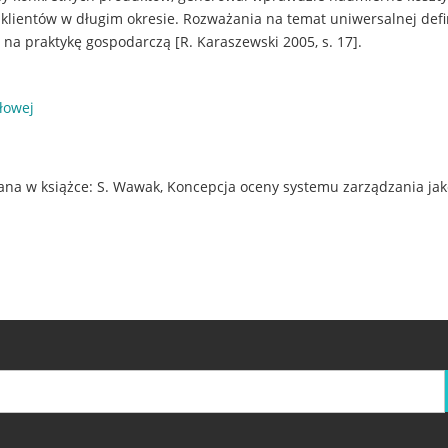
lientów w długim okresie. Rozważania na temat uniwersalnej defini
 na praktykę gospodarczą [R. Karaszewski 2005, s. 17].
łowej
wana w książce: S. Wawak, Koncepcja oceny systemu zarządzania ja