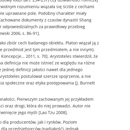
ierwotnym rozumieniu wiązała się ściśle z cechami
iwie uprawiane pole. Podobny charakter miały
. Zachowane dokumenty z czasów dynastii Shang
uktur odpowiedzialnych za prawidłowy przebieg
wski 2006, s. 86-91].
jako zbiór cech badanego obiektu. Platon wiązał ją z
 że przedmiot jest tym przedmiotem, a nie innym).
ncepcje... 2011, s. 70]. Arystoteles stwierdził, że
a definicja nie może istnieć ze względu na różne
jednej definicji jakości nawet dla jednego
ystoteles postulował szersze spojrzenie, a nie
nia społeczne oraz etyka postępowania [J. Burnett
skonałości. Pierwszym zachowanym jej przykładem
i oraz drogi, która do niej prowadzi. Autor nie
winięcie jego myśli [Lao Tzu 2008].
o dla producentów, jak i rynków. Poziom
dla przedsiębiorców (nadjakość), jednak