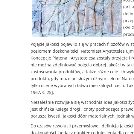
(art.
defin
przep
(XVI-
produ
Pojęcie jakości pojawiło się w pracach filozofów w s
poziomem doskonałości. Natomiast Arystoteles ujmowa
Koncepcje Platona i Arystotelesa zostały przyjęte i 
nie można zdefiniować pojęcia dobrej jakości w tak
zastosowania produktów, a także różne cele ich wyk
produktu, gdy może on służyć różnym celom. Natomia
tylko ocenę wybranych łatwo mierzalnych cech. Tak w
1967, s. 25].
Niezależnie rozwijała się wschodnia idea jakości 
jest chińska Księga drogi i cnoty pochodząca prawdo
porusza kwestii jakości dóbr materialnych, jednak 
Do czasów rewolucji przemysłowej, definicja jakośc
doskonałości, będący punktem odniesienia dla oce