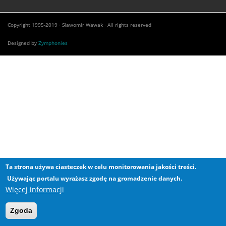
Copyright 1995-2019 · Sławomir Wawak · All rights reserved
Designed by
Zymphonies
Ta strona używa ciasteczek w celu monitorowania jakości treści.
Używając portalu wyrażasz zgodę na gromadzenie danych.
Więcej informacji
Zgoda