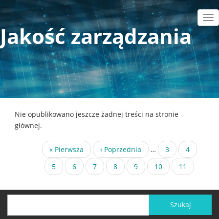
Przejdź
do
Tog
Jakość zarządzania
treści
nav
Nie opublikowano jeszcze żadnej treści na stronie
głównej.
Stronicowanie
Pierwsza
« Pierwsza
Poprzednia
‹ Poprzednia
…
Strona
3
Strona
4
strona
strona
Strona
5
Strona
6
Strona
7
Strona
8
Strona
9
Strona
10
Bieżąca
11
strona
Szukaj
Szukaj