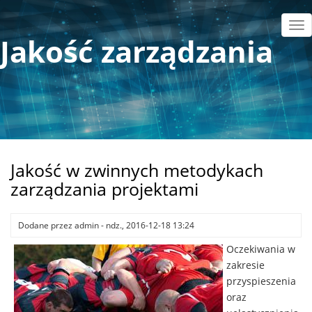
Przejdź
do
Tog
Jakość zarządzania
treści
nav
Jakość w zwinnych metodykach
zarządzania projektami
Dodane przez
admin
-
ndz., 2016-12-18 13:24
Oczekiwania w
zakresie
przyspieszenia
oraz