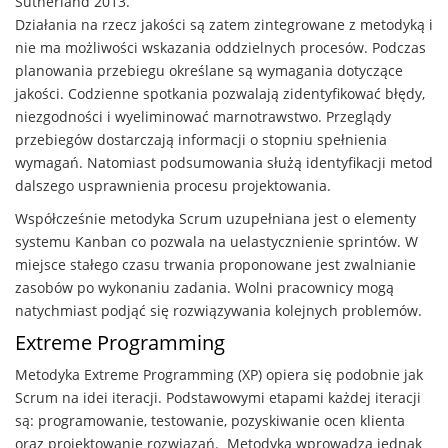
Sutherland 2013.
Działania na rzecz jakości są zatem zintegrowane z metodyką i
nie ma możliwości wskazania oddzielnych procesów. Podczas
planowania przebiegu określane są wymagania dotyczące
jakości. Codzienne spotkania pozwalają zidentyfikować błędy,
niezgodności i wyeliminować marnotrawstwo. Przeglądy
przebiegów dostarczają informacji o stopniu spełnienia
wymagań. Natomiast podsumowania służą identyfikacji metod
dalszego usprawnienia procesu projektowania.
Współcześnie metodyka Scrum uzupełniana jest o elementy
systemu Kanban co pozwala na uelastycznienie sprintów. W
miejsce stałego czasu trwania proponowane jest zwalnianie
zasobów po wykonaniu zadania. Wolni pracownicy mogą
natychmiast podjąć się rozwiązywania kolejnych problemów.
Extreme Programming
Metodyka Extreme Programming (XP) opiera się podobnie jak
Scrum na idei iteracji. Podstawowymi etapami każdej iteracji
są: programowanie, testowanie, pozyskiwanie ocen klienta
oraz projektowanie rozwiązań. Metodyka wprowadza jednak