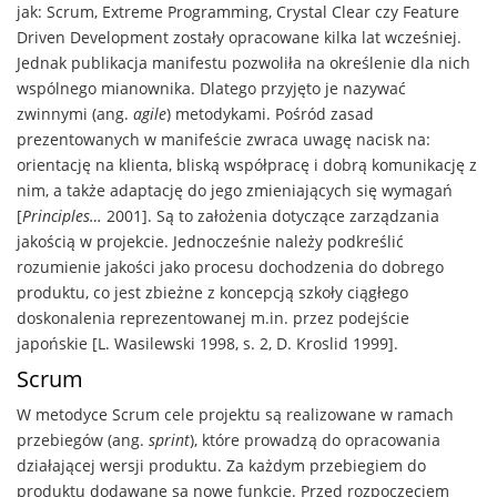
jak: Scrum, Extreme Programming, Crystal Clear czy Feature
Driven Development zostały opracowane kilka lat wcześniej.
Jednak publikacja manifestu pozwoliła na określenie dla nich
wspólnego mianownika. Dlatego przyjęto je nazywać
zwinnymi (ang.
agile
) metodykami. Pośród zasad
prezentowanych w manifeście zwraca uwagę nacisk na:
orientację na klienta, bliską współpracę i dobrą komunikację z
nim, a także adaptację do jego zmieniających się wymagań
[
Principles…
2001]. Są to założenia dotyczące zarządzania
jakością w projekcie. Jednocześnie należy podkreślić
rozumienie jakości jako procesu dochodzenia do dobrego
produktu, co jest zbieżne z koncepcją szkoły ciągłego
doskonalenia reprezentowanej m.in. przez podejście
japońskie [L. Wasilewski 1998, s. 2, D. Kroslid 1999].
Scrum
W metodyce Scrum cele projektu są realizowane w ramach
przebiegów (ang.
sprint
), które prowadzą do opracowania
działającej wersji produktu. Za każdym przebiegiem do
produktu dodawane są nowe funkcje. Przed rozpoczęciem