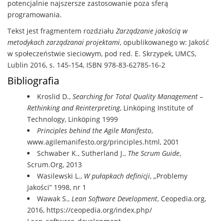
potencjalnie najszersze zastosowanie poza sferą
programowania.
Tekst jest fragmentem rozdziału
Zarządzanie jakością w
metodykach zarządzanai projektami
, opublikowanego w: Jakość
w społeczeństwie sieciowym, pod red. E. Skrzypek, UMCS,
Lublin 2016, s. 145-154, ISBN 978-83-62785-16-2
Bibliografia
Kroslid D.,
Searching for Total Quality Management –
Rethinking and Reinterpreting
, Linköping Institute of
Technology, Linköping 1999
Principles behind the Agile Manifesto
,
www.agilemanifesto.org/principles.html, 2001
Schwaber K., Sutherland J.,
The Scrum Guide
,
Scrum.Org, 2013
Wasilewski L.,
W pułapkach definicji
, „Problemy
Jakości” 1998, nr 1
Wawak S.,
Lean Software Development
, Ceopedia.org,
2016, https://ceopedia.org/index.php/