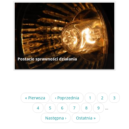
Postacie sprawności działania
Stronicowanie
Pierwsza
« Pierwsza
Poprzednia
‹ Poprzednia
Strona
1
Strona
2
Bieżąca
3
strona
strona
strona
Strona
4
Strona
5
Strona
6
Strona
7
Strona
8
Strona
9
…
Następna
Następna ›
Ostatnia
Ostatnia »
strona
strona