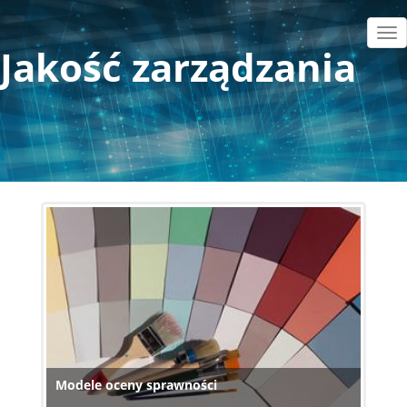
Przejdź
do
Tog
Jakość zarządzania
treści
nav
Modele oceny sprawności