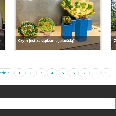
e
Czym jest zarządzanie jakością?
Z
dnia
zednia
Strona
1
Strona
2
Strona
3
Bieżąca
4
Strona
5
Strona
6
Strona
7
Strona
8
Stron
9
…
strona