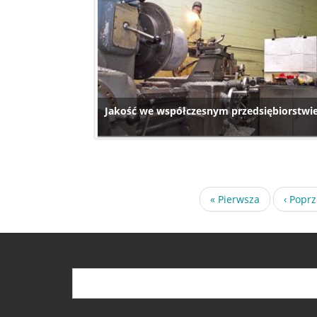
Jakość we współczesnym przedsiębiorstwi
Pierwsza
« Pierwsza
Poprze
‹ Popr
strona
strona
Szukaj
Szukaj