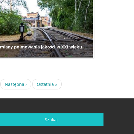
miany pojmowania jakości w XXI wieku
a
Następna
Następna ›
Ostatnia
Ostatnia »
strona
strona