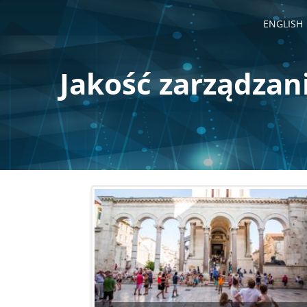
Przejdź
do
ENGLISH
treści
Jakość zarządzan
Stronicowanie