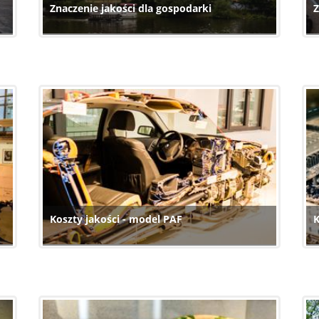
Znaczenie jakości dla gospodarki
Z
Koszty jakości - model PAF
K